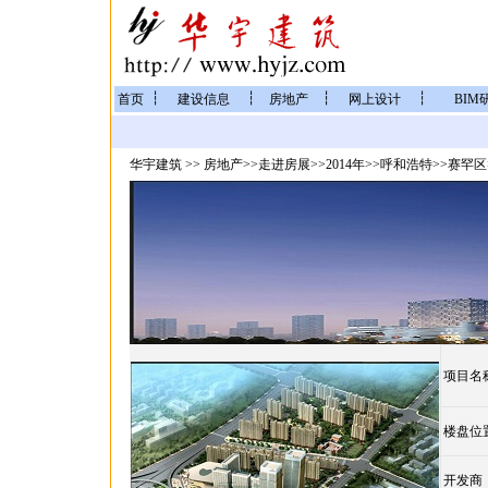
┆
┆
┆
┆
首页
建设信息
房地产
网上设计
BIM
华宇建筑
>>
房地产
>>
走进房展
>>
2014年
>>
呼和浩特
>>
赛罕区
项目名
楼盘位
开发商