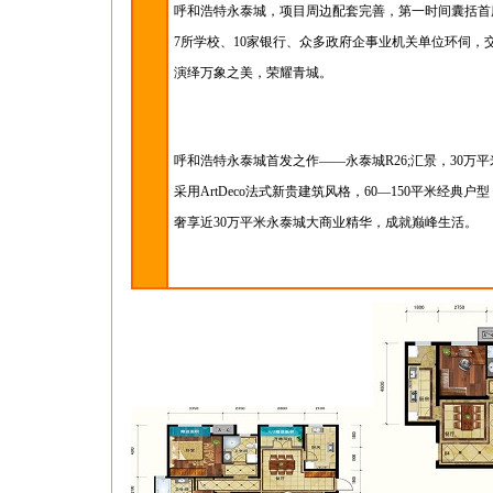
呼和浩特永泰城，项目周边配套完善，第一时间囊括首
7所学校、10家银行、众多政府企事业机关单位环伺，
演绎万象之美，荣耀青城。
呼和浩特永泰城首发之作——永泰城R26;汇景，30万
采用ArtDeco法式新贵建筑风格，60—150平米经典
奢享近30万平米永泰城大商业精华，成就巅峰生活。