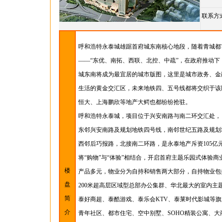
联系方
呼和浩特永泰城雄踞首府城东南核心地段，随着青城都
——“东优、南拓、西联、北控、中疏”，在政府推动下
城东南将成为最宜居的城市版图，这里是城市政务、金
生活的黄金交汇区，未来地铁四、五号线都将交织于该
恒大、上海鹏欣等地产大鳄也都纷纷抢驻。
呼和浩特永泰城，项目位于兴安南路与南二环交汇处，
东邻兴安南路及规划地铁四号线，南邻世纪五路及规划
西邻后巧报路，北接南二环路，是永泰地产斥资105亿元
将“购物”与“体验”相结合，开启首府主题乐园式体验
楼
产品多元，物业分为自持和销售两大部分，自持物业包
盘
200米超高层区域型总部办公集群、华北最大的室内主
简
泰好商超、泰酷游戏、泰乐会KTV、泰莱时代影城等
介
青年社区、都市住宅、空中别墅、SOHO精装公寓、