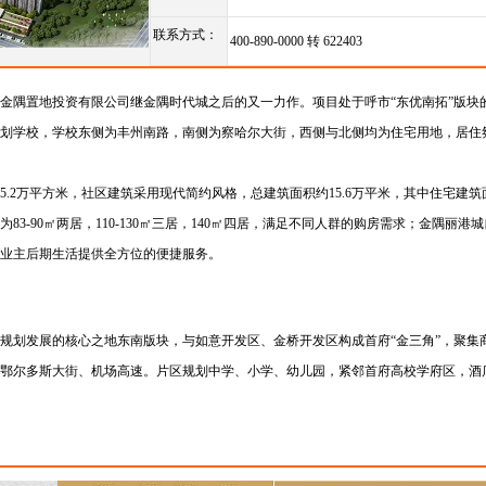
联系方式：
400-890-0000 转 622403
金隅置地投资有限公司继金隅时代城之后的又一力作。项目处于呼市“东优南拓”版块
划学校，学校东侧为丰州南路，南侧为察哈尔大街，西侧与北侧均为住宅用地，居住
.2万平方米，社区建筑采用现代简约风格，总建筑面积约15.6万平米，其中住宅建筑面积
83-90㎡两居，110-130㎡三居，140㎡四居，满足不同人群的购房需求；金隅丽港城
业主后期生活提供全方位的便捷服务。
规划发展的核心之地东南版块，与如意开发区、金桥开发区构成首府“金三角”，聚集
鄂尔多斯大街、机场高速。片区规划中学、小学、幼儿园，紧邻首府高校学府区，酒