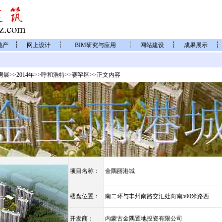
┆
┆
┆
┆
┆
地产
网上设计
BIM研究与应用
网站建设
成果展示
房展
>>
2014年
>>
呼和浩特
>>
赛罕区
>>正文内容
项目名称：
金隅丽港城
楼盘位置：
南二环与丰州南路交汇处向南500米路西
开发商：
内蒙古金隅置地投资有限公司