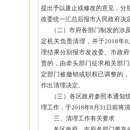
提出予以废止或修改的意见，分
改委统一汇总后
报
市人民
政府决
（二）
市府各
部门
制发的涉
定
机关负责
清理，
并于
2018
年
8
理结果分别报市发改委、市政府
责
的，由牵头部门征求相关部门
定部门被撤销或职
权
已调整的，
作出清理决定。
（三）各区政府参照本通知
理工作，于
2018
年
8
月
31
日前将
三、清理工作有关要求
各
区政府、市府
各部门要充