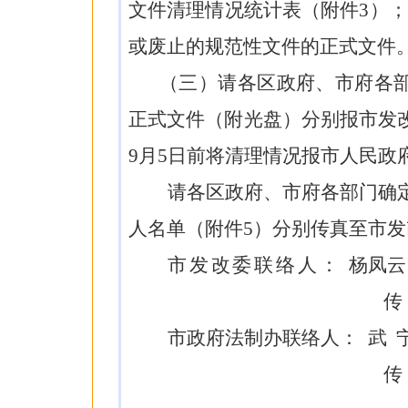
文件清理情况统计表（附件
3
）；
或废止的规范性文件的正式文件
（三）请
各
区政府、市府各
正式文件（附光盘）分别
报
市
发
9
月
5
日前将清理情况报市人民政
请各
区
政府、
市府
各部门
确
人名单（附件
5
）分别传真至市
发
市
发改委
联络人：
杨凤
传 
市政府法制办联络人： 武 宁 04
传 